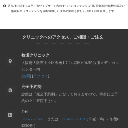
著作権に関する表示：当ウェブサイト内のすべてのコンテンツ(記事/画像等)の無断転載及び
無断転用（コンテンツを無断流用した改変の掲載も含む）は固くお断り致します。
クリニックへのアクセス、ご相談・ご注文
牧瀬クリニック
大阪府大阪市中央区今橋1-7-14 宗田ビル5F 牧瀬メディカル
センター内
[
地図
] [
アクセス
]
完全予約制
診療は「完全予約制」となっておりますので、事前にご予
約の上ご来院下さい。
Tel
06-6222-7661
または
06-4963-2058
（ 午前10時 ～ 午後6
時30分 ）