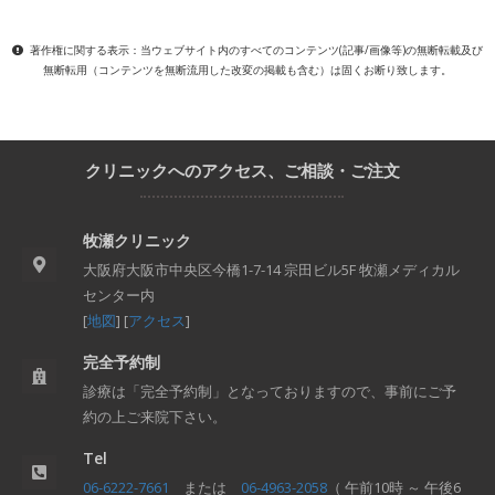
著作権に関する表示：当ウェブサイト内のすべてのコンテンツ(記事/画像等)の無断転載及び
無断転用（コンテンツを無断流用した改変の掲載も含む）は固くお断り致します。
クリニックへのアクセス、ご相談・ご注文
牧瀬クリニック
大阪府大阪市中央区今橋1-7-14 宗田ビル5F 牧瀬メディカル
センター内
[
地図
] [
アクセス
]
完全予約制
診療は「完全予約制」となっておりますので、事前にご予
約の上ご来院下さい。
Tel
06-6222-7661
または
06-4963-2058
（ 午前10時 ～ 午後6