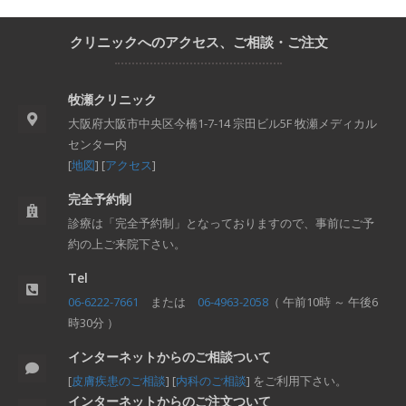
クリニックへのアクセス、ご相談・ご注文
牧瀬クリニック
大阪府大阪市中央区今橋1-7-14 宗田ビル5F 牧瀬メディカル
センター内
[
地図
] [
アクセス
]
完全予約制
診療は「完全予約制」となっておりますので、事前にご予
約の上ご来院下さい。
Tel
06-6222-7661
または
06-4963-2058
（ 午前10時 ～ 午後6
時30分 ）
インターネットからのご相談ついて
[
皮膚疾患のご相談
] [
内科のご相談
] をご利用下さい。
インターネットからのご注文ついて