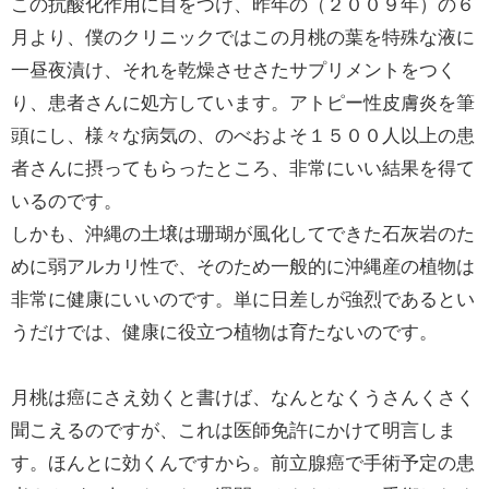
この抗酸化作用に目をつけ、昨年の（２００９年）の６
月より、僕のクリニックではこの月桃の葉を特殊な液に
一昼夜漬け、それを乾燥させさたサプリメントをつく
り、患者さんに処方しています。アトピー性皮膚炎を筆
頭にし、様々な病気の、のべおよそ１５００人以上の患
者さんに摂ってもらったところ、非常にいい結果を得て
いるのです。
しかも、沖縄の土壌は珊瑚が風化してできた石灰岩のた
めに弱アルカリ性で、そのため一般的に沖縄産の植物は
非常に健康にいいのです。単に日差しが強烈であるとい
うだけでは、健康に役立つ植物は育たないのです。
月桃は癌にさえ効くと書けば、なんとなくうさんくさく
聞こえるのですが、これは医師免許にかけて明言しま
す。ほんとに効くんですから。前立腺癌で手術予定の患